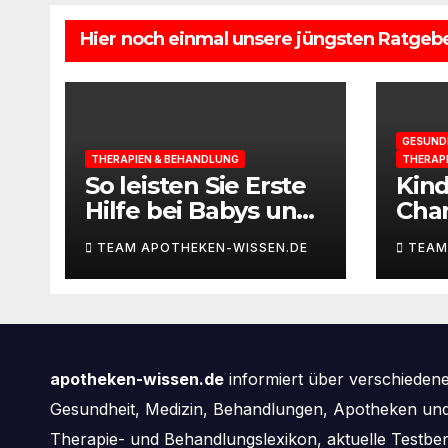
Hier noch einmal unsere jüngsten Ratgebe
GESUND
THERAPIEN & BEHANDLUNG
THERAP
So leisten Sie Erste
Kin
Hilfe bei Babys und
Cha
Kleinkindern
selb
TEAM APOTHEKEN-WISSEN.DE
TEAM
apotheken-wissen.de
informiert über verschieden
Gesundheit, Medizin, Behandlungen, Apotheken und 
Therapie- und Behandlungslexikon, aktuelle Testbe