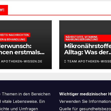
r:
HEITS-NACHRICHTEN
NÄHRSTOFFE, VITAMINE,
IEN & BEHANDLUNG
NAHRUNGSERGÄNZUNG
derwunsch:
Mikronährstoff
ncen erstmals
Alltag: Was der
st berechnen
Körper für Ener
 APOTHEKEN-WISSEN.DE
TEAM APOTHEKEN-WISSE
und
Leistungsfähigk
braucht
e Themen in den Bereichen
Wichtiger medizinischer H
vitale Lebensweise. Ein
Verwenden Sie Informatione
richte und Umfragen
Quelle für gesundheitsbe