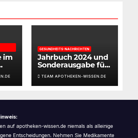
GESUNDHEITS-NACHRICHTEN
e im
Jahrbuch 2024 und
Sonderausgabe für
gie
Paare des
N.DE
TEAM APOTHEKEN-WISSEN.DE
Deutschen IVF-
eit
Registers: Zahl der
Mehrlingsgeburten
nach
Kinderwunschbeha
inweis:
ndlung sinkt weiter
n auf apotheken-wissen.de niemals als alleinige
zogene Entscheidungen. Nehmen Sie Medikamente