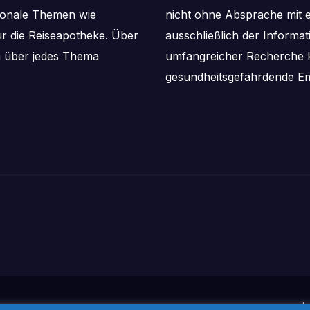
aisonale Themen wie
nicht ohne Absprache mit e
ür die Reiseapotheke. Über
ausschließlich der Informa
m über jedes Thema
umfangreicher Recherche k
gesundheitsgefährdende Em
I